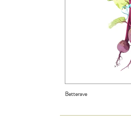
Betterave