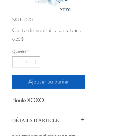
SKU : 020
Carte de souhaits sans texte
Prix
6,25 $
Quantité
*
Ajouter au panier
Boule XOXO
DÉTAILS D'ARTICLE
Carte de souhait carrée, 5.75" (14,6cm),