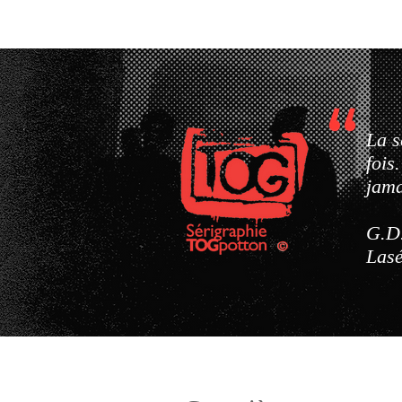
La s
fois
jama
G.D
Las