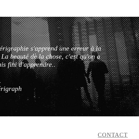
érigraphie s'apprend une erreur à la
. La beauté de la chose, c'est qu'on a
is fini d'apprendre..
.
érigraph
CONTACT